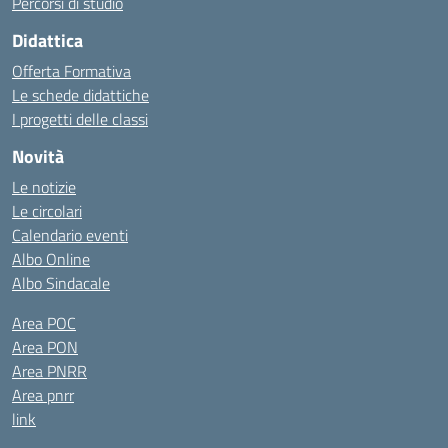
Percorsi di studio
Didattica
Offerta Formativa
Le schede didattiche
I progetti delle classi
Novità
Le notizie
Le circolari
Calendario eventi
Albo Online
Albo Sindacale
Area POC
Area PON
Area PNRR
Area pnrr
link