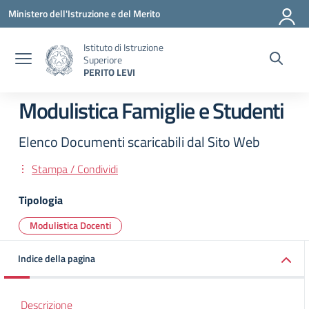
Vai ai contenuti
Vai al menu di navigazione
Vai al footer
Ministero dell'Istruzione e del Merito
Istituto di Istruzione
Superiore
PERITO LEVI
Modulistica Famiglie e Studenti
Elenco Documenti scaricabili dal Sito Web
Stampa / Condividi
Tipologia
Modulistica Docenti
Indice della pagina
Descrizione