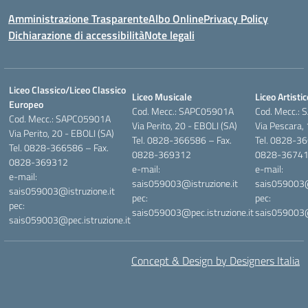
Amministrazione Trasparente
Albo Online
Privacy Policy
Dichiarazione di accessibilità
Note legali
Liceo Classico/Liceo Classico
Liceo Musicale
Liceo Artistic
Europeo
Cod. Mecc.: SAPC05901A
Cod. Mecc.:
Cod. Mecc.: SAPC05901A
Via Perito, 20 - EBOLI (SA)
Via Pescara,
Via Perito, 20 - EBOLI (SA)
Tel. 0828-366586 – Fax.
Tel. 0828-36
Tel. 0828-366586 – Fax.
0828-369312
0828-3674
0828-369312
e-mail:
e-mail:
e-mail:
sais059003@istruzione.it
sais059003@i
sais059003@istruzione.it
pec:
pec:
pec:
sais059003@pec.istruzione.it
sais059003@p
sais059003@pec.istruzione.it
Concept & Design by Designers Italia