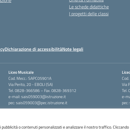
azione
Le schede didattiche
I progetti delle classi
icy
Dichiarazione di accessibilità
Note legali
Liceo Musicale
Liceo
Cod. Mecc.: SAPC05901A
Cod.
Via Perito, 20 - EBOLI (SA)
Via 
Tel. 0828-366586 – Fax. 0828-369312
Tel.
e-mail: sais059003@istruzione.it
e-ma
pec: sais059003@pec.istruzione.it
pec:
 pubblicità o contenuti personalizzati e analizzare il nostro traffico. Cliccando “