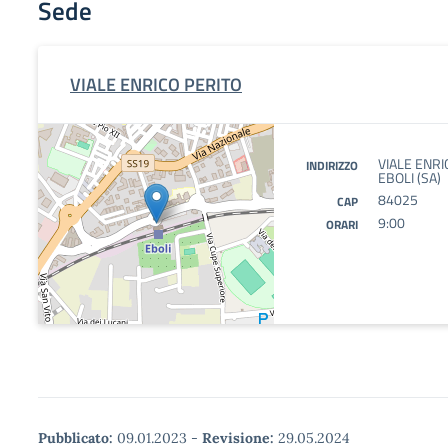
Sede
VIALE ENRICO PERITO
VIALE ENRI
INDIRIZZO
EBOLI (SA)
84025
CAP
9:00
ORARI
Pubblicato:
09.01.2023
-
Revisione:
29.05.2024