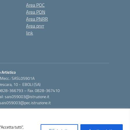
Area POC
Area PON
Area PNRR
Area pnrr
link
 Artistico
 Mecc.: SASL05901A
Pescara, 10 - EBOLI (SA)
 0828-366793 – Fax. 0828-367410
il: sais059003@istruzione.it
 sais059003@pec.istruzione.it
Concept & Design by Designers Italia
Accetta tutti”,