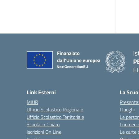
Is
P
E
Link Esterni
La Scuo
MIUR
Presenta
Ufficio Scolastico Regionale
I luoghi
Ufficio Scolastico Territoriale
Le perso
Scuola in Chiaro
I numeri 
Iscrizioni On Line
Le carte 