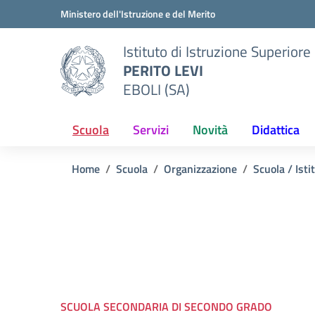
Vai ai contenuti
Vai al menu di navigazione
Vai al footer
Ministero dell'Istruzione e del Merito
Istituto di Istruzione Superiore
PERITO LEVI
EBOLI (SA)
Scuola
Servizi
Novità
Didattica
Home
Scuola
Organizzazione
Scuola / Isti
SCUOLA SECONDARIA DI SECONDO GRADO