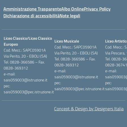
Amministrazione Trasparente
Albo Online
Privacy Policy
Dichiarazione di accessibilità
Note legali
Liceo Classico/Liceo Classico
Liceo Musicale
Liceo Artistic
Europeo
Cod. Mecc.: SAPC05901A
Cod. Mecc.:
Cod. Mecc.: SAPC05901A
Via Perito, 20 - EBOLI (SA)
Via Pescara,
Via Perito, 20 - EBOLI (SA)
Tel. 0828-366586 – Fax.
Tel. 0828-36
Tel. 0828-366586 – Fax.
0828-369312
0828-3674
0828-369312
e-mail:
e-mail:
e-mail:
sais059003@istruzione.it
sais059003@i
sais059003@istruzione.it
pec:
pec:
pec:
sais059003@pec.istruzione.it
sais059003@p
sais059003@pec.istruzione.it
Concept & Design by Designers Italia