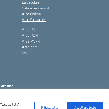
Le circolari
Calendario eventi
Albo Online
Albo Sindacale
Area POC
Area PON
Area PNRR
Area pnrr
link
 Artistico
 Mecc.: SASL05901A
Pescara, 10 - EBOLI (SA)
 0828-366793 – Fax. 0828-367410
Accetta tutti”,
il: sais059003@istruzione.it
Rifiuta tutto
Accettare tutto