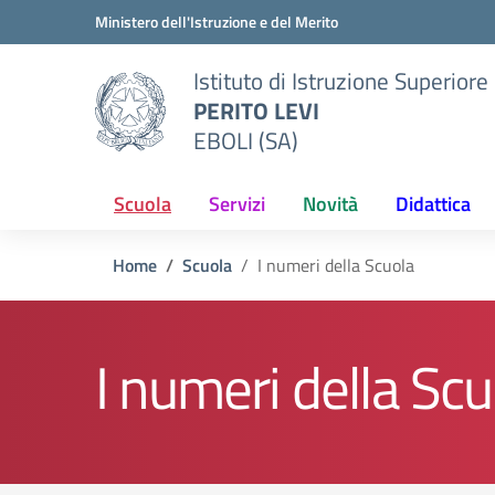
Vai ai contenuti
Vai al menu di navigazione
Vai al footer
Ministero dell'Istruzione e del Merito
Istituto di Istruzione Superiore
PERITO LEVI
EBOLI (SA)
Scuola
Servizi
Novità
Didattica
Home
Scuola
I numeri della Scuola
I numeri della Scu