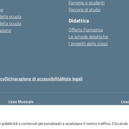
Famiglie e studenti
ne
Percorsi di studio
della scuola
Didattica
della scuola
Offerta Formativa
azione
Le schede didattiche
I progetti delle classi
icy
Dichiarazione di accessibilità
Note legali
Liceo Musicale
Liceo
Cod. Mecc.: SAPC05901A
Cod.
Via Perito, 20 - EBOLI (SA)
Via 
Tel. 0828-366586 – Fax. 0828-369312
Tel.
 pubblicità o contenuti personalizzati e analizzare il nostro traffico. Cliccando “
e-mail: sais059003@istruzione.it
e-ma