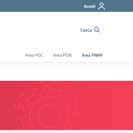
Accedi
Cerca
Area POC
Area PON
Area PNRR