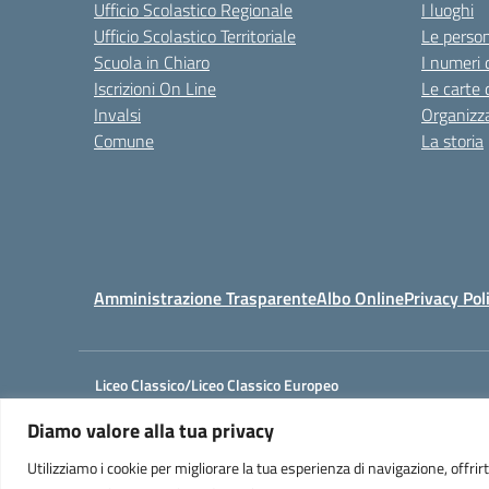
Ufficio Scolastico Regionale
I luoghi
Ufficio Scolastico Territoriale
Le perso
Scuola in Chiaro
I numeri 
Iscrizioni On Line
Le carte 
Invalsi
Organizz
Comune
La storia
Amministrazione Trasparente
Albo Online
Privacy Pol
Liceo Classico/Liceo Classico Europeo
Cod. Mecc.: SAPC05901A
Diamo valore alla tua privacy
Via Perito, 20 - EBOLI (SA)
Tel. 0828-366586 – Fax. 0828-369312
Utilizziamo i cookie per migliorare la tua esperienza di navigazione, offrirti
e-mail: sais059003@istruzione.it