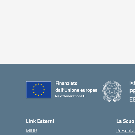
Is
P
E
Link Esterni
La Scuo
MIUR
Presenta