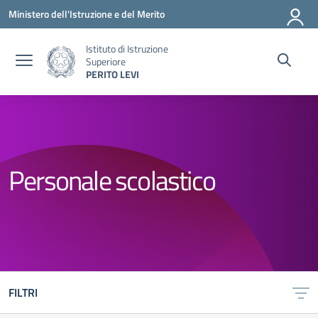
Vai ai contenuti
Vai al menu di navigazione
Vai al footer
Ministero dell'Istruzione e del Merito
Istituto di Istruzione
Superiore
PERITO LEVI
Personale scolastico
FILTRI