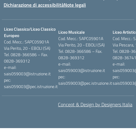
Dichiarazione di accessibilità
Note legali
Liceo Classico/Liceo Classico
Liceo Musicale
Liceo Artistic
Europeo
Cod. Mecc.: SAPC05901A
Cod. Mecc.:
Cod. Mecc.: SAPC05901A
Via Perito, 20 - EBOLI (SA)
Via Pescara,
Via Perito, 20 - EBOLI (SA)
Tel. 0828-366586 – Fax.
Tel. 0828-36
Tel. 0828-366586 – Fax.
0828-369312
0828-3674
0828-369312
e-mail:
e-mail:
e-mail:
sais059003@istruzione.it
sais059003@i
sais059003@istruzione.it
pec:
pec:
pec:
sais059003@pec.istruzione.it
sais059003@p
sais059003@pec.istruzione.it
Concept & Design by Designers Italia