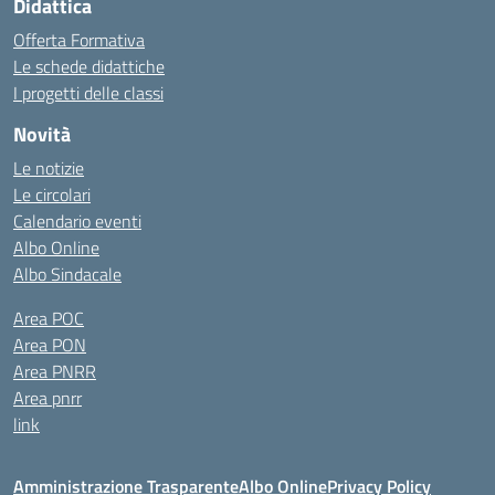
Didattica
Offerta Formativa
Le schede didattiche
I progetti delle classi
Novità
Le notizie
Le circolari
Calendario eventi
Albo Online
Albo Sindacale
Area POC
Area PON
Area PNRR
Area pnrr
link
Amministrazione Trasparente
Albo Online
Privacy Policy