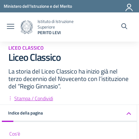
Vai ai contenuti
Vai al menu di navigazione
Vai al footer
Ministero dell'Istruzione e del Merito
Istituto di Istruzione
Superiore
PERITO LEVI
LICEO CLASSICO
Liceo Classico
La storia del Liceo Classico ha inizio già nel
terzo decennio del Novecento con l’istituzione
del “Regio Ginnasio”.
Stampa / Condividi
Indice della pagina
Cos'è