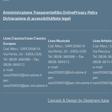
Amministrazione Trasparente
Albo Online
Privacy Policy
Dichiarazione di accessibilità
Note legali
Liceo Classico/Liceo Classico
Liceo Musicale
Liceo Artistic
Europeo
Cod. Mecc.: SAPC05901A
Cod. Mecc.:
Cod. Mecc.: SAPC05901A
Via Perito, 20 - EBOLI (SA)
Via Pescara,
Via Perito, 20 - EBOLI (SA)
Tel. 0828-366586 – Fax.
Tel. 0828-36
Tel. 0828-366586 – Fax.
0828-369312
0828-3674
0828-369312
e-mail:
e-mail:
e-mail:
sais059003@istruzione.it
sais059003@i
sais059003@istruzione.it
pec:
pec:
pec:
sais059003@pec.istruzione.it
sais059003@p
sais059003@pec.istruzione.it
Concept & Design by Designers Italia