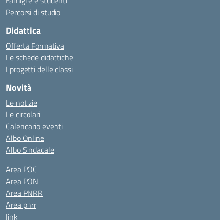
Famiglie e studenti
Percorsi di studio
Didattica
Offerta Formativa
Le schede didattiche
I progetti delle classi
Novità
Le notizie
Le circolari
Calendario eventi
Albo Online
Albo Sindacale
Area POC
Area PON
Area PNRR
Area pnrr
link