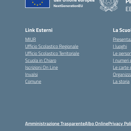
P
E
Link Esterni
La Scuo
MIUR
Presenta
Ufficio Scolastico Regionale
I luoghi
Ufficio Scolastico Territoriale
Le perso
Scuola in Chiaro
I numeri 
Iscrizioni On Line
Le carte 
Invalsi
Organizz
Comune
La storia
Amministrazione Trasparente
Albo Online
Privacy Pol