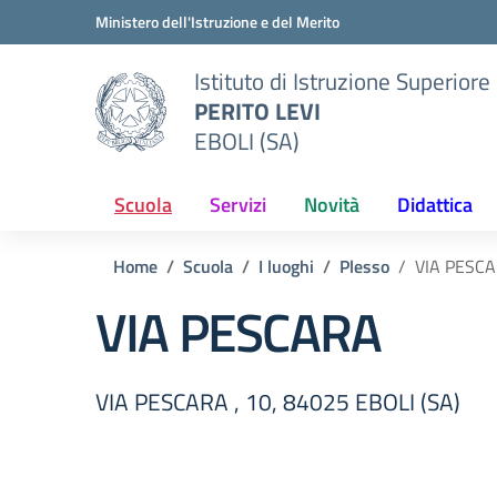
Vai ai contenuti
Vai al menu di navigazione
Vai al footer
Ministero dell'Istruzione e del Merito
Istituto di Istruzione Superiore
PERITO LEVI
EBOLI (SA)
Scuola
Servizi
Novità
Didattica
Home
Scuola
I luoghi
Plesso
VIA PESC
VIA PESCARA
VIA PESCARA , 10, 84025 EBOLI (SA)