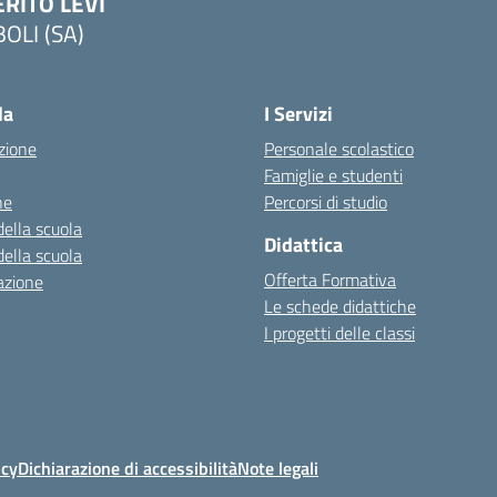
ERITO LEVI
BOLI (SA)
la
I Servizi
zione
Personale scolastico
Famiglie e studenti
ne
Percorsi di studio
della scuola
Didattica
della scuola
Offerta Formativa
azione
Le schede didattiche
I progetti delle classi
icy
Dichiarazione di accessibilità
Note legali