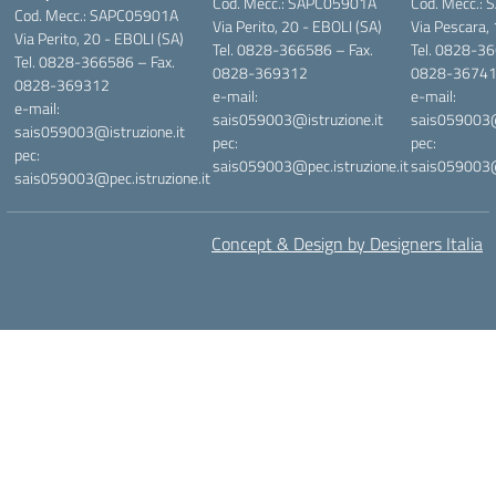
Cod. Mecc.: SAPC05901A
Cod. Mecc.:
Cod. Mecc.: SAPC05901A
Via Perito, 20 - EBOLI (SA)
Via Pescara,
Via Perito, 20 - EBOLI (SA)
Tel. 0828-366586 – Fax.
Tel. 0828-36
Tel. 0828-366586 – Fax.
0828-369312
0828-3674
0828-369312
e-mail:
e-mail:
e-mail:
sais059003@istruzione.it
sais059003@i
sais059003@istruzione.it
pec:
pec:
pec:
sais059003@pec.istruzione.it
sais059003@p
sais059003@pec.istruzione.it
Concept & Design by Designers Italia