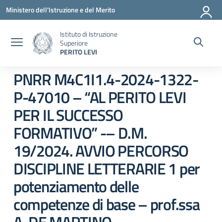
Vai ai contenuti
Vai al menu di navigazione
Vai al footer
Ministero dell'Istruzione e del Merito
Istituto di Istruzione
Superiore
PERITO LEVI
PNRR M4C1I1.4-2024-1322-
P-47010 – “AL PERITO LEVI
PER IL SUCCESSO
FORMATIVO” -– D.M.
19/2024. AVVIO PERCORSO
DISCIPLINE LETTERARIE 1 per
potenziamento delle
competenze di base – prof.ssa