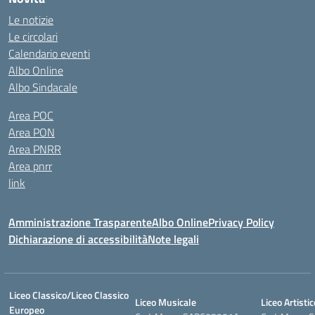
Le notizie
Le circolari
Calendario eventi
Albo Online
Albo Sindacale
Area POC
Area PON
Area PNRR
Area pnrr
link
Amministrazione Trasparente
Albo Online
Privacy Policy
Dichiarazione di accessibilità
Note legali
Liceo Classico/Liceo Classico
Liceo Musicale
Liceo Artistic
Europeo