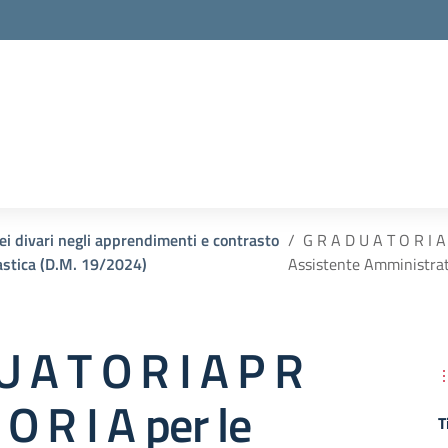
i divari negli apprendimenti e contrasto
G R A D U A T O R I A 
lastica (D.M. 19/2024)
Assistente Amministrat
U A T O R I A P R
 O R I A per le
T