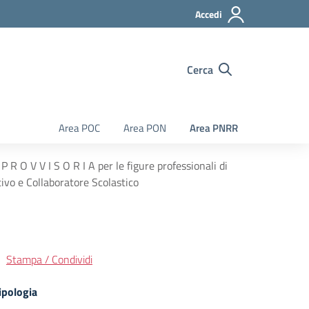
Accedi
Cerca
Area POC
Area PON
Area PNRR
P R O V V I S O R I A per le figure professionali di
ivo e Collaboratore Scolastico
Stampa / Condividi
ipologia