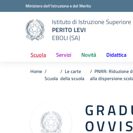
Vai ai contenuti
Vai al menu di navigazione
Vai al footer
Ministero dell'Istruzione e del Merito
Istituto di Istruzione Superiore
PERITO LEVI
EBOLI (SA)
Scuola
Servizi
Novità
Didattica
Home
Le carte
PNRR: Riduzione de
Scuola
della scuola
alla dispersione sco
G R A D 
O V V I S