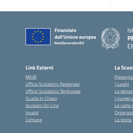
Is
P
E
Link Esterni
La Scuo
MIUR
Presenta
Ufficio Scolastico Regionale
I luoghi
Ufficio Scolastico Territoriale
Le perso
Scuola in Chiaro
I numeri 
Iscrizioni On Line
Le carte 
Invalsi
Organizz
Comune
La storia