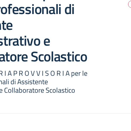
rofessionali di
nte
trativo e
atore Scolastico
 I A P R O V V I S O R I A per le
nali di Assistente
e Collaboratore Scolastico