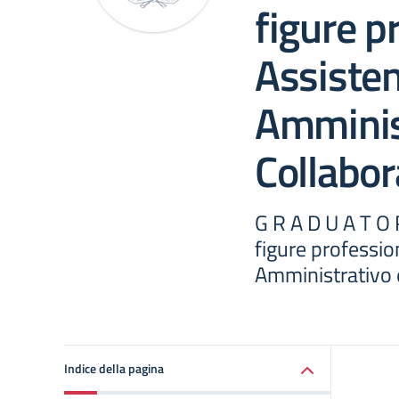
figure p
Assiste
Amminis
Collabor
G R A D U A T O R
figure professio
Amministrativo 
Indice della pagina