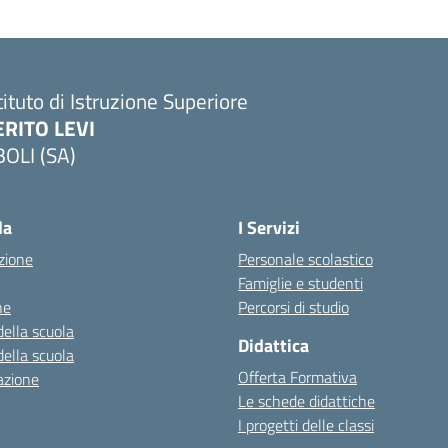
tituto di Istruzione Superiore
ERITO LEVI
BOLI (SA)
la
I Servizi
zione
Personale scolastico
Famiglie e studenti
ne
Percorsi di studio
della scuola
Didattica
della scuola
Offerta Formativa
azione
Le schede didattiche
I progetti delle classi