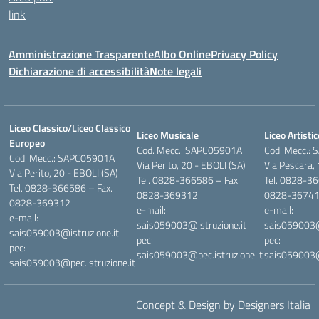
link
Amministrazione Trasparente
Albo Online
Privacy Policy
Dichiarazione di accessibilità
Note legali
Liceo Classico/Liceo Classico
Liceo Musicale
Liceo Artistic
Europeo
Cod. Mecc.: SAPC05901A
Cod. Mecc.:
Cod. Mecc.: SAPC05901A
Via Perito, 20 - EBOLI (SA)
Via Pescara,
Via Perito, 20 - EBOLI (SA)
Tel. 0828-366586 – Fax.
Tel. 0828-36
Tel. 0828-366586 – Fax.
0828-369312
0828-3674
0828-369312
e-mail:
e-mail:
e-mail:
sais059003@istruzione.it
sais059003@i
sais059003@istruzione.it
pec:
pec:
pec:
sais059003@pec.istruzione.it
sais059003@p
sais059003@pec.istruzione.it
Concept & Design by Designers Italia