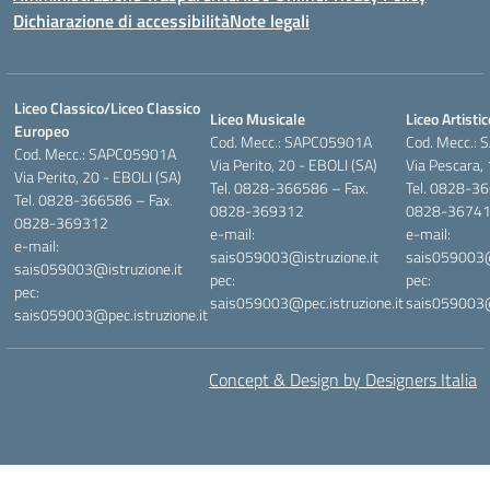
Dichiarazione di accessibilità
Note legali
Liceo Classico/Liceo Classico
Liceo Musicale
Liceo Artistic
Europeo
Cod. Mecc.: SAPC05901A
Cod. Mecc.:
Cod. Mecc.: SAPC05901A
Via Perito, 20 - EBOLI (SA)
Via Pescara,
Via Perito, 20 - EBOLI (SA)
Tel. 0828-366586 – Fax.
Tel. 0828-36
Tel. 0828-366586 – Fax.
0828-369312
0828-3674
0828-369312
e-mail:
e-mail:
e-mail:
sais059003@istruzione.it
sais059003@i
sais059003@istruzione.it
pec:
pec:
pec:
sais059003@pec.istruzione.it
sais059003@p
sais059003@pec.istruzione.it
Concept & Design by Designers Italia