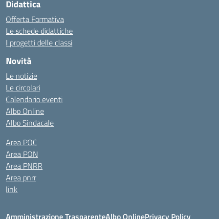
Didattica
Offerta Formativa
Le schede didattiche
I progetti delle classi
Novità
Le notizie
Le circolari
Calendario eventi
Albo Online
Albo Sindacale
Area POC
Area PON
Area PNRR
Area pnrr
link
Amministrazione Trasparente
Albo Online
Privacy Policy