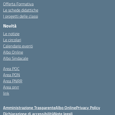
Offerta Formativa
Le schede didattiche
I progetti delle classi
Novità
Le notizie
Le circolari
Calendario eventi
Albo Online
Albo Sindacale
Area POC
Area PON
Area PNRR
Area pnrr
link
Amministrazione Trasparente
Albo Online
Privacy Policy
Dichiarazione di accessibilità
Note legali