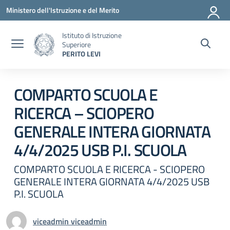
Vai ai contenuti
Vai al menu di navigazione
Vai al footer
Ministero dell'Istruzione e del Merito
Istituto di Istruzione
Superiore
PERITO LEVI
Circolare 0
COMPARTO SCUOLA E
RICERCA – SCIOPERO
GENERALE INTERA GIORNATA
4/4/2025 USB P.I. SCUOLA
COMPARTO SCUOLA E RICERCA - SCIOPERO
GENERALE INTERA GIORNATA 4/4/2025 USB
P.I. SCUOLA
viceadmin viceadmin