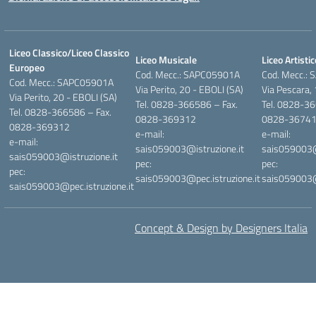
Liceo Classico/Liceo Classico
Liceo Musicale
Liceo Artistic
Europeo
Cod. Mecc.: SAPC05901A
Cod. Mecc.:
Cod. Mecc.: SAPC05901A
Via Perito, 20 - EBOLI (SA)
Via Pescara,
Via Perito, 20 - EBOLI (SA)
Tel. 0828-366586 – Fax.
Tel. 0828-36
Tel. 0828-366586 – Fax.
0828-369312
0828-3674
0828-369312
e-mail:
e-mail:
e-mail:
sais059003@istruzione.it
sais059003@i
sais059003@istruzione.it
pec:
pec:
pec:
sais059003@pec.istruzione.it
sais059003@p
sais059003@pec.istruzione.it
Concept & Design by Designers Italia