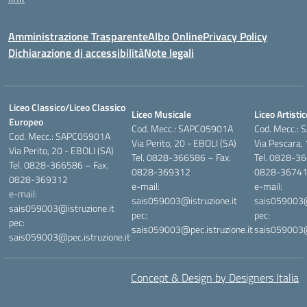
Amministrazione Trasparente
Albo Online
Privacy Policy
Dichiarazione di accessibilità
Note legali
Liceo Classico/Liceo Classico
Liceo Musicale
Liceo Artistic
Europeo
Cod. Mecc.: SAPC05901A
Cod. Mecc.:
Cod. Mecc.: SAPC05901A
Via Perito, 20 - EBOLI (SA)
Via Pescara,
Via Perito, 20 - EBOLI (SA)
Tel. 0828-366586 – Fax.
Tel. 0828-36
Tel. 0828-366586 – Fax.
0828-369312
0828-3674
0828-369312
e-mail:
e-mail:
e-mail:
sais059003@istruzione.it
sais059003@i
sais059003@istruzione.it
pec:
pec:
pec:
sais059003@pec.istruzione.it
sais059003@p
sais059003@pec.istruzione.it
Concept & Design by Designers Italia