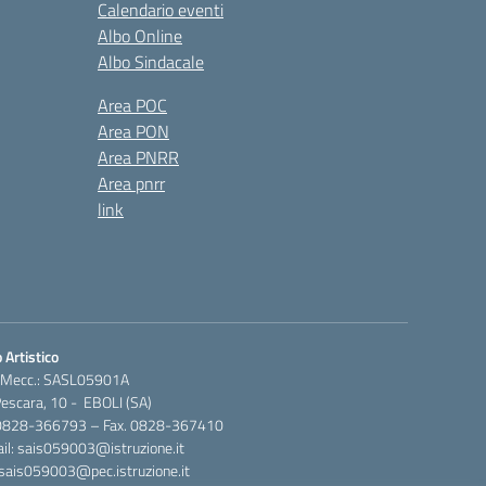
Calendario eventi
Albo Online
Albo Sindacale
Area POC
Area PON
Area PNRR
Area pnrr
link
 Artistico
 Mecc.: SASL05901A
Pescara, 10 - EBOLI (SA)
 0828-366793 – Fax. 0828-367410
il: sais059003@istruzione.it
 sais059003@pec.istruzione.it