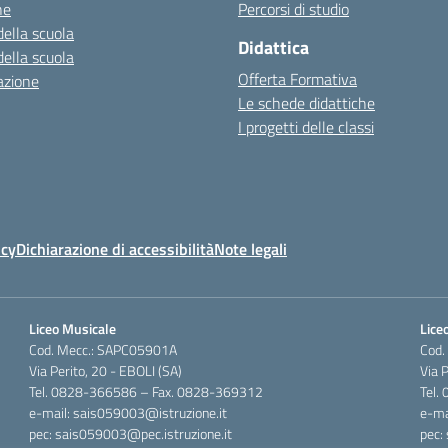
ne
Percorsi di studio
della scuola
Didattica
della scuola
Offerta Formativa
azione
Le schede didattiche
I progetti delle classi
icy
Dichiarazione di accessibilità
Note legali
Liceo Musicale
Liceo
Cod. Mecc.: SAPC05901A
Cod.
Via Perito, 20 - EBOLI (SA)
Via 
Tel. 0828-366586 – Fax. 0828-369312
Tel.
e-mail: sais059003@istruzione.it
e-ma
pec: sais059003@pec.istruzione.it
pec: