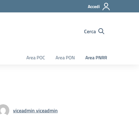
Accedi
Cerca
Area POC
Area PON
Area PNRR
viceadmin viceadmin