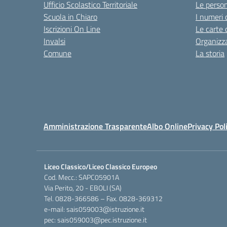
Ufficio Scolastico Territoriale
Le perso
Scuola in Chiaro
I numeri 
Iscrizioni On Line
Le carte 
Invalsi
Organizz
Comune
La storia
Amministrazione Trasparente
Albo Online
Privacy Pol
Liceo Classico/Liceo Classico Europeo
Cod. Mecc.: SAPC05901A
Via Perito, 20 - EBOLI (SA)
Tel. 0828-366586 – Fax. 0828-369312
e-mail: sais059003@istruzione.it
pec: sais059003@pec.istruzione.it