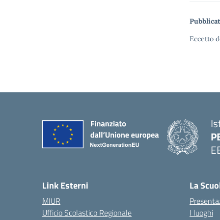
Pubblicat
Eccetto d
Is
P
E
Link Esterni
La Scuo
MIUR
Presenta
Ufficio Scolastico Regionale
I luoghi