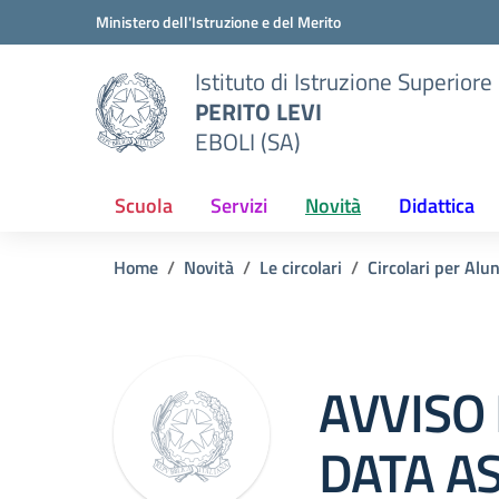
Vai ai contenuti
Vai al menu di navigazione
Vai al footer
Ministero dell'Istruzione e del Merito
Istituto di Istruzione Superiore
PERITO LEVI
EBOLI (SA)
Scuola
Servizi
Novità
Didattica
Home
Novità
Le circolari
Circolari per Alu
Circolare 0
AVVISO 
DATA A