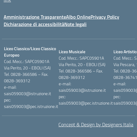
Amministrazione Trasparente
Albo Online
Privacy Policy
Dichiarazione di accessibilità
Note legali
Liceo Classico/Liceo Classico
Liceo Musicale
Liceo Artistic
Europeo
Cod. Mecc.: SAPC05901A
Cod. Mecc.:
Cod. Mecc.: SAPC05901A
Via Perito, 20 - EBOLI (SA)
Via Pescara,
Via Perito, 20 - EBOLI (SA)
Tel. 0828-366586 – Fax.
Tel. 0828-36
Tel. 0828-366586 – Fax.
0828-369312
0828-3674
0828-369312
e-mail:
e-mail:
e-mail:
sais059003@istruzione.it
sais059003@i
sais059003@istruzione.it
pec:
pec:
pec:
sais059003@pec.istruzione.it
sais059003@p
sais059003@pec.istruzione.it
Concept & Design by Designers Italia