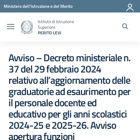
Vai ai contenuti
Vai al menu di navigazione
Vai al footer
Ministero dell'Istruzione e del Merito
Istituto di Istruzione
Superiore
PERITO LEVI
Circolare 6163
Avviso – Decreto ministeriale n.
37 del 29 febbraio 2024
relativo all’aggiornamento delle
graduatorie ad esaurimento per
il personale docente ed
educativo per gli anni scolastici
2024-25 e 2025-26. Avviso
apertura funzioni