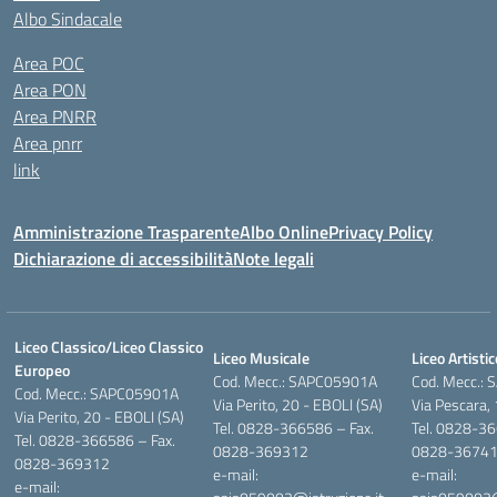
Albo Sindacale
Area POC
Area PON
Area PNRR
Area pnrr
link
Amministrazione Trasparente
Albo Online
Privacy Policy
Dichiarazione di accessibilità
Note legali
Liceo Classico/Liceo Classico
Liceo Musicale
Liceo Artistic
Europeo
Cod. Mecc.: SAPC05901A
Cod. Mecc.:
Cod. Mecc.: SAPC05901A
Via Perito, 20 - EBOLI (SA)
Via Pescara,
Via Perito, 20 - EBOLI (SA)
Tel. 0828-366586 – Fax.
Tel. 0828-36
Tel. 0828-366586 – Fax.
0828-369312
0828-3674
0828-369312
e-mail:
e-mail:
e-mail: