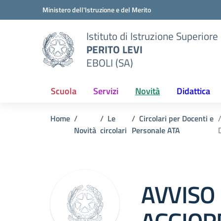
Vai ai contenuti
Vai al menu di navigazione
Vai al footer
Ministero dell'Istruzione e del Merito
Istituto di Istruzione Superiore
PERITO LEVI
EBOLI (SA)
Scuola
Servizi
Novità
Didattica
Home
Le
Circolari per Docenti e
Novità
circolari
Personale ATA
Circolare 0
AVVISO