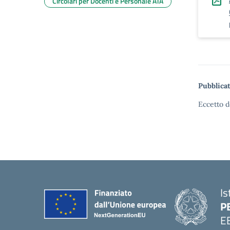
Circolari per Docenti e Personale ATA
Pubblicat
Eccetto d
Is
P
E