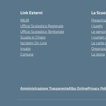
Link Esterni
La Scuo
MIUR
Presenta
Ufficio Scolastico Regionale
I luoghi
Ufficio Scolastico Territoriale
Le perso
Scuola in Chiaro
I numeri 
Iscrizioni On Line
Le carte 
Invalsi
Organizz
Comune
La storia
Amministrazione Trasparente
Albo Online
Privacy Pol