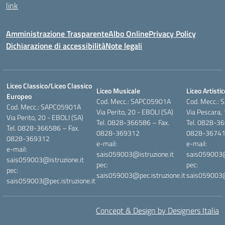
link
Amministrazione Trasparente
Albo Online
Privacy Policy
Dichiarazione di accessibilità
Note legali
Liceo Classico/Liceo Classico
Liceo Musicale
Liceo Artistic
Europeo
Cod. Mecc.: SAPC05901A
Cod. Mecc.:
Cod. Mecc.: SAPC05901A
Via Perito, 20 - EBOLI (SA)
Via Pescara,
Via Perito, 20 - EBOLI (SA)
Tel. 0828-366586 – Fax.
Tel. 0828-36
Tel. 0828-366586 – Fax.
0828-369312
0828-3674
0828-369312
e-mail:
e-mail:
e-mail:
sais059003@istruzione.it
sais059003@i
sais059003@istruzione.it
pec:
pec:
pec:
sais059003@pec.istruzione.it
sais059003@p
sais059003@pec.istruzione.it
Concept & Design by Designers Italia