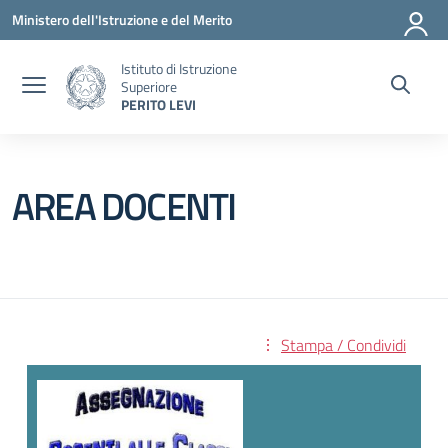
Vai ai contenuti
Vai al menu di navigazione
Vai al footer
Ministero dell'Istruzione e del Merito
Istituto di Istruzione
Superiore
PERITO LEVI
AREA DOCENTI
Stampa / Condividi