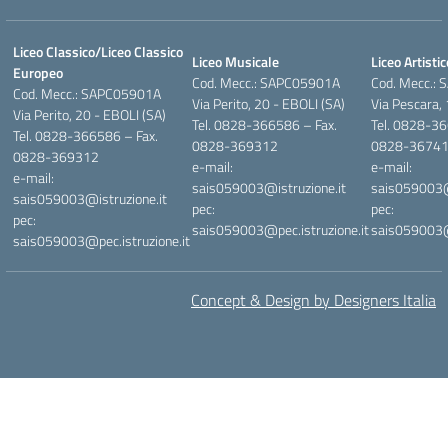
Liceo Classico/Liceo Classico
Liceo Musicale
Liceo Artistic
Europeo
Cod. Mecc.: SAPC05901A
Cod. Mecc.:
Cod. Mecc.: SAPC05901A
Via Perito, 20 - EBOLI (SA)
Via Pescara,
Via Perito, 20 - EBOLI (SA)
Tel. 0828-366586 – Fax.
Tel. 0828-36
Tel. 0828-366586 – Fax.
0828-369312
0828-3674
0828-369312
e-mail:
e-mail:
e-mail:
sais059003@istruzione.it
sais059003@i
sais059003@istruzione.it
pec:
pec:
pec:
sais059003@pec.istruzione.it
sais059003@p
sais059003@pec.istruzione.it
Concept & Design by Designers Italia