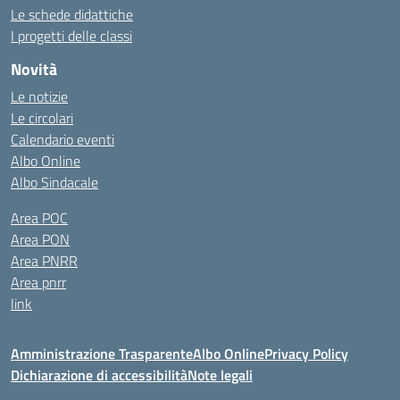
Le schede didattiche
I progetti delle classi
Novità
Le notizie
Le circolari
Calendario eventi
Albo Online
Albo Sindacale
Area POC
Area PON
Area PNRR
Area pnrr
link
Amministrazione Trasparente
Albo Online
Privacy Policy
Dichiarazione di accessibilità
Note legali