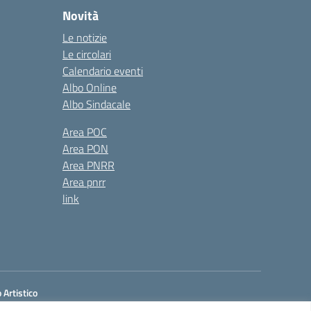
Novità
Le notizie
Le circolari
Calendario eventi
Albo Online
Albo Sindacale
Area POC
Area PON
Area PNRR
Area pnrr
link
 Artistico
 Mecc.: SASL05901A