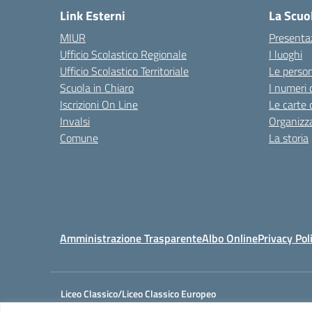
Link Esterni
La Scuo
MIUR
Presenta
Ufficio Scolastico Regionale
I luoghi
Ufficio Scolastico Territoriale
Le perso
Scuola in Chiaro
I numeri 
Iscrizioni On Line
Le carte 
Invalsi
Organizz
Comune
La storia
Amministrazione Trasparente
Albo Online
Privacy Pol
Liceo Classico/Liceo Classico Europeo
Cod. Mecc.: SAPC05901A