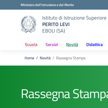
Vai ai contenuti
Vai al menu di navigazione
Vai al footer
Ministero dell'Istruzione e del Merito
Istituto di Istruzione Superiore
PERITO LEVI
EBOLI (SA)
Scuola
Servizi
Novità
Didattica
Home
Novità
Rassegna Stampa
Rassegna Stamp