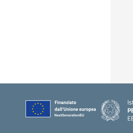
Is
P
E