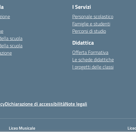
la
I Servizi
zione
Personale scolastico
Famiglie e studenti
ne
Percorsi di studio
della scuola
Didattica
della scuola
Offerta Formativa
azione
Le schede didattiche
I progetti delle classi
icy
Dichiarazione di accessibilità
Note legali
Liceo Musicale
Liceo
Cod. Mecc.: SAPC05901A
Cod.