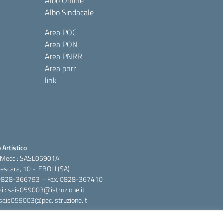
Albo Online
Albo Sindacale
Area POC
Area PON
Area PNRR
Area pnrr
link
 Artistico
 Mecc.: SASL05901A
Pescara, 10 - EBOLI (SA)
 0828-366793 – Fax. 0828-367410
il: sais059003@istruzione.it
 sais059003@pec.istruzione.it