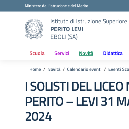
Vai ai contenuti
Vai al menu di navigazione
Vai al footer
Ministero dell'Istruzione e del Merito
Istituto di Istruzione Superiore
PERITO LEVI
EBOLI (SA)
Scuola
Servizi
Novità
Didattica
Home
Novità
Calendario eventi
Eventi Sco
I SOLISTI DEL LICE
PERITO – LEVI 31 
2024