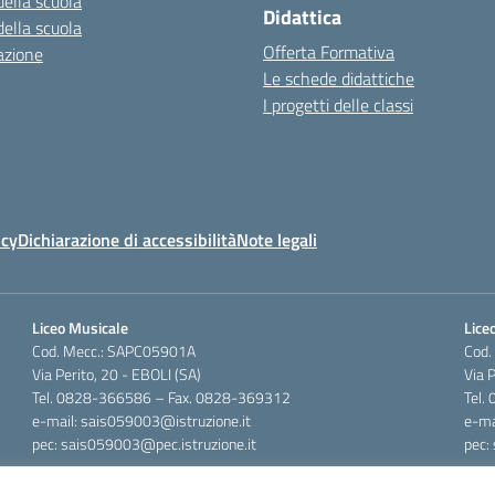
della scuola
Didattica
della scuola
Offerta Formativa
azione
Le schede didattiche
I progetti delle classi
icy
Dichiarazione di accessibilità
Note legali
Liceo Musicale
Liceo
Cod. Mecc.: SAPC05901A
Cod.
Via Perito, 20 - EBOLI (SA)
Via 
Tel. 0828-366586 – Fax. 0828-369312
Tel.
e-mail: sais059003@istruzione.it
e-ma
pec: sais059003@pec.istruzione.it
pec: