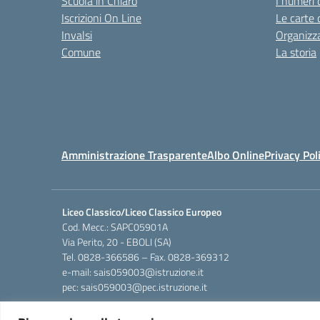
Scuola in Chiaro
I numeri 
Iscrizioni On Line
Le carte 
Invalsi
Organizz
Comune
La storia
Amministrazione Trasparente
Albo Online
Privacy Pol
Liceo Classico/Liceo Classico Europeo
Cod. Mecc.: SAPC05901A
Via Perito, 20 - EBOLI (SA)
Tel. 0828-366586 – Fax. 0828-369312
e-mail: sais059003@istruzione.it
pec: sais059003@pec.istruzione.it