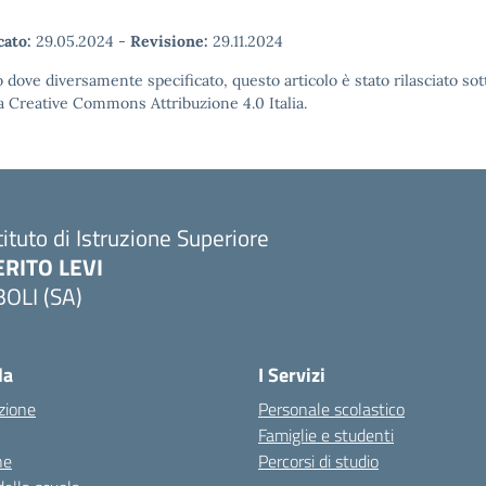
cato:
29.05.2024
-
Revisione:
29.11.2024
 dove diversamente specificato, questo articolo è stato rilasciato sot
a Creative Commons Attribuzione 4.0 Italia.
tituto di Istruzione Superiore
ERITO LEVI
BOLI (SA)
la
I Servizi
zione
Personale scolastico
Famiglie e studenti
ne
Percorsi di studio