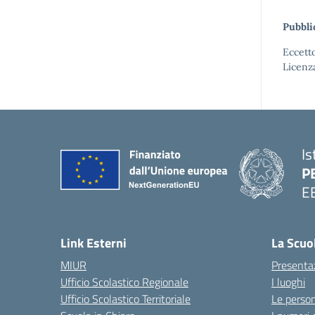
Pubbli
Eccetto
Licenz
Is
P
E
Link Esterni
La Scuo
MIUR
Presenta
Ufficio Scolastico Regionale
I luoghi
Ufficio Scolastico Territoriale
Le perso