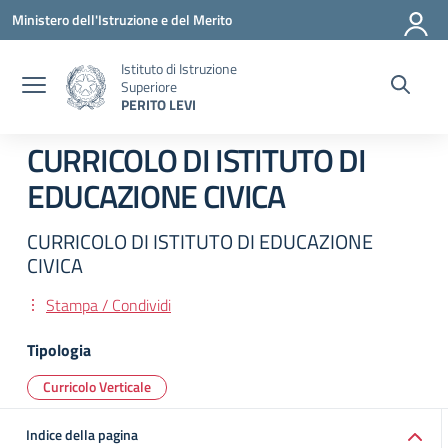
Vai ai contenuti
Vai al menu di navigazione
Vai al footer
Ministero dell'Istruzione e del Merito
Istituto di Istruzione
Superiore
PERITO LEVI
CURRICOLO DI ISTITUTO DI
EDUCAZIONE CIVICA
CURRICOLO DI ISTITUTO DI EDUCAZIONE
CIVICA
Stampa / Condividi
Tipologia
Curricolo Verticale
Indice della pagina