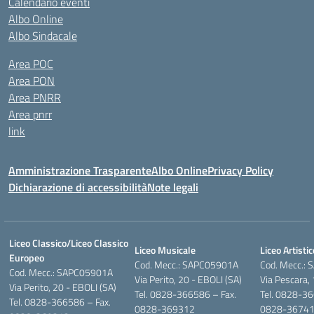
Calendario eventi
Albo Online
Albo Sindacale
Area POC
Area PON
Area PNRR
Area pnrr
link
Amministrazione Trasparente
Albo Online
Privacy Policy
Dichiarazione di accessibilità
Note legali
Liceo Classico/Liceo Classico
Liceo Musicale
Liceo Artistic
Europeo
Cod. Mecc.: SAPC05901A
Cod. Mecc.:
Cod. Mecc.: SAPC05901A
Via Perito, 20 - EBOLI (SA)
Via Pescara,
Via Perito, 20 - EBOLI (SA)
Tel. 0828-366586 – Fax.
Tel. 0828-36
Tel. 0828-366586 – Fax.
0828-369312
0828-3674