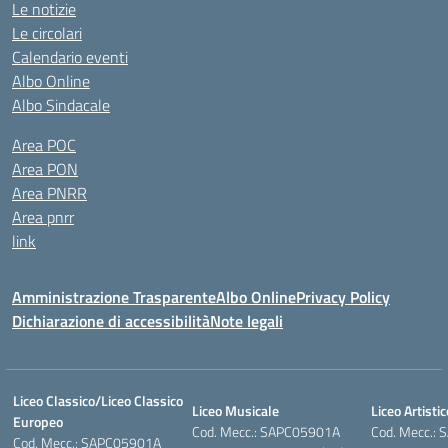
Le notizie
Le circolari
Calendario eventi
Albo Online
Albo Sindacale
Area POC
Area PON
Area PNRR
Area pnrr
link
Amministrazione Trasparente
Albo Online
Privacy Policy
Dichiarazione di accessibilità
Note legali
Liceo Classico/Liceo Classico
Liceo Musicale
Liceo Artistic
Europeo
Cod. Mecc.: SAPC05901A
Cod. Mecc.:
Cod. Mecc.: SAPC05901A