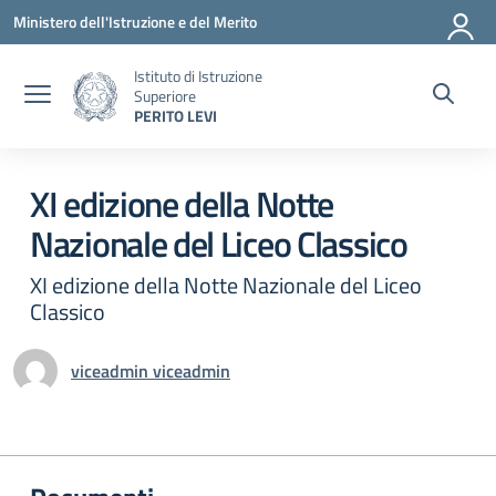
Vai ai contenuti
Vai al menu di navigazione
Vai al footer
Ministero dell'Istruzione e del Merito
Istituto di Istruzione
Superiore
PERITO LEVI
Circolare 0
XI edizione della Notte
Nazionale del Liceo Classico
XI edizione della Notte Nazionale del Liceo
Classico
viceadmin viceadmin