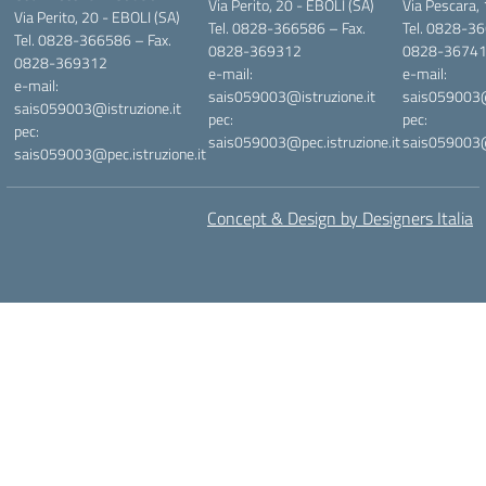
Via Perito, 20 - EBOLI (SA)
Via Pescara,
Via Perito, 20 - EBOLI (SA)
Tel. 0828-366586 – Fax.
Tel. 0828-36
Tel. 0828-366586 – Fax.
0828-369312
0828-3674
0828-369312
e-mail:
e-mail:
e-mail:
sais059003@istruzione.it
sais059003@i
sais059003@istruzione.it
pec:
pec:
pec:
sais059003@pec.istruzione.it
sais059003@p
sais059003@pec.istruzione.it
Concept & Design by Designers Italia