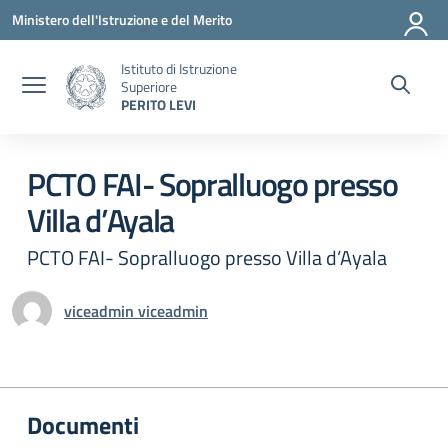
Vai ai contenuti
Vai al menu di navigazione
Vai al footer
Ministero dell'Istruzione e del Merito
Istituto di Istruzione
Superiore
PERITO LEVI
Circolare 0
PCTO FAI- Sopralluogo presso
Villa d’Ayala
PCTO FAI- Sopralluogo presso Villa d’Ayala
viceadmin viceadmin
Documenti