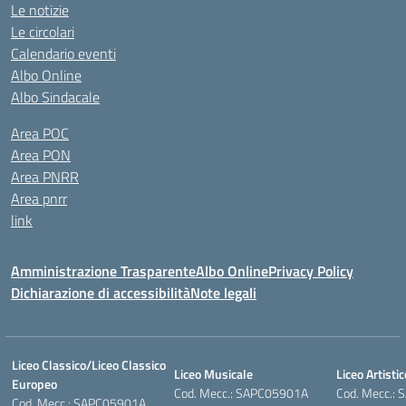
Le notizie
Le circolari
Calendario eventi
Albo Online
Albo Sindacale
Area POC
Area PON
Area PNRR
Area pnrr
link
Amministrazione Trasparente
Albo Online
Privacy Policy
Dichiarazione di accessibilità
Note legali
Liceo Classico/Liceo Classico
Liceo Musicale
Liceo Artistic
Europeo
Cod. Mecc.: SAPC05901A
Cod. Mecc.:
Cod. Mecc.: SAPC05901A