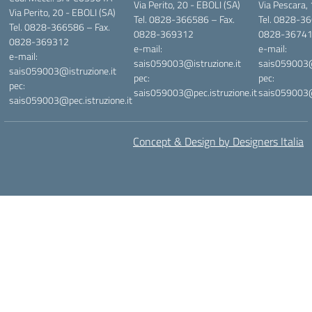
Via Perito, 20 - EBOLI (SA)
Via Pescara,
Via Perito, 20 - EBOLI (SA)
Tel. 0828-366586 – Fax.
Tel. 0828-36
Tel. 0828-366586 – Fax.
0828-369312
0828-3674
0828-369312
e-mail:
e-mail:
e-mail:
sais059003@istruzione.it
sais059003@i
sais059003@istruzione.it
pec:
pec:
pec:
sais059003@pec.istruzione.it
sais059003@p
sais059003@pec.istruzione.it
Concept & Design by Designers Italia