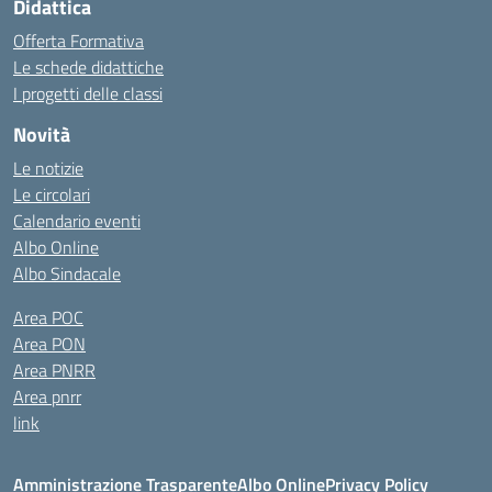
Didattica
Offerta Formativa
Le schede didattiche
I progetti delle classi
Novità
Le notizie
Le circolari
Calendario eventi
Albo Online
Albo Sindacale
Area POC
Area PON
Area PNRR
Area pnrr
link
Amministrazione Trasparente
Albo Online
Privacy Policy