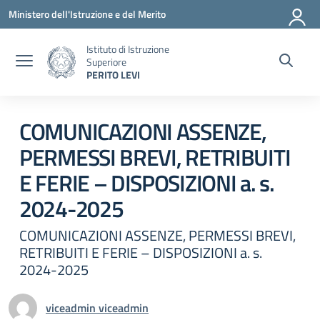
Vai ai contenuti
Vai al menu di navigazione
Vai al footer
Ministero dell'Istruzione e del Merito
Istituto di Istruzione
Superiore
PERITO LEVI
Circolare 0
COMUNICAZIONI ASSENZE,
PERMESSI BREVI, RETRIBUITI
E FERIE – DISPOSIZIONI a. s.
2024-2025
COMUNICAZIONI ASSENZE, PERMESSI BREVI,
RETRIBUITI E FERIE – DISPOSIZIONI a. s.
2024-2025
viceadmin viceadmin