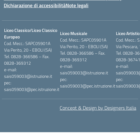
Dichiarazione di accessibilità
Note legali
Liceo Classico/Liceo Classico
Liceo Musicale
Liceo Artistic
Europeo
Cod. Mecc.: SAPC05901A
Cod. Mecc.:
Cod. Mecc.: SAPC05901A
Via Perito, 20 - EBOLI (SA)
Via Pescara,
Via Perito, 20 - EBOLI (SA)
Tel. 0828-366586 – Fax.
Tel. 0828-36
Tel. 0828-366586 – Fax.
0828-369312
0828-3674
0828-369312
e-mail:
e-mail:
e-mail:
sais059003@istruzione.it
sais059003@i
sais059003@istruzione.it
pec:
pec:
pec:
sais059003@pec.istruzione.it
sais059003@p
sais059003@pec.istruzione.it
Concept & Design by Designers Italia