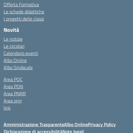
Offerta Formativa
Le schede didattiche
I progetti delle classi
Novità
Le notizie
Le circolari
Calendario eventi
Albo Online
Albo Sindacale
Area POC
Area PON
Area PNRR
Area pnrr
link
Amministrazione Trasparente
Albo Online
Privacy Policy
Dichiarazione di accessibilità
Note legali