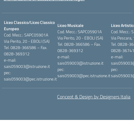
Liceo Classico/Liceo Classico
Liceo Musicale
Liceo Artistic
Europeo
Cod. Mecc.: SAPC05901A
Cod. Mecc.:
Cod. Mecc.: SAPC05901A
Via Perito, 20 - EBOLI (SA)
Via Pescara,
Via Perito, 20 - EBOLI (SA)
Tel. 0828-366586 – Fax.
Tel. 0828-36
Tel. 0828-366586 – Fax.
0828-369312
0828-3674
0828-369312
e-mail:
e-mail:
e-mail:
sais059003@istruzione.it
sais059003@i
sais059003@istruzione.it
pec:
pec:
pec:
sais059003@pec.istruzione.it
sais059003@p
sais059003@pec.istruzione.it
Concept & Design by Designers Italia