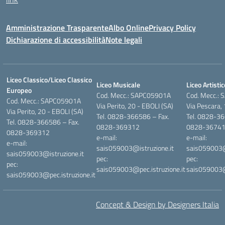
Amministrazione Trasparente
Albo Online
Privacy Policy
Dichiarazione di accessibilità
Note legali
Liceo Classico/Liceo Classico
Liceo Musicale
Liceo Artistic
Europeo
Cod. Mecc.: SAPC05901A
Cod. Mecc.:
Cod. Mecc.: SAPC05901A
Via Perito, 20 - EBOLI (SA)
Via Pescara,
Via Perito, 20 - EBOLI (SA)
Tel. 0828-366586 – Fax.
Tel. 0828-36
Tel. 0828-366586 – Fax.
0828-369312
0828-3674
0828-369312
e-mail:
e-mail:
e-mail:
sais059003@istruzione.it
sais059003@i
sais059003@istruzione.it
pec:
pec:
pec:
sais059003@pec.istruzione.it
sais059003@p
sais059003@pec.istruzione.it
Concept & Design by Designers Italia