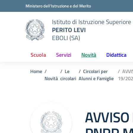
Vai ai contenuti
Vai al menu di navigazione
Vai al footer
Ministero dell'Istruzione e del Merito
Istituto di Istruzione Superiore
PERITO LEVI
EBOLI (SA)
Scuola
Servizi
Novità
Didattica
Home
Le
Circolari per
AVVI
Novità
circolari
Alunni e Famiglie
19/2024
Circolare 0
AVVISO