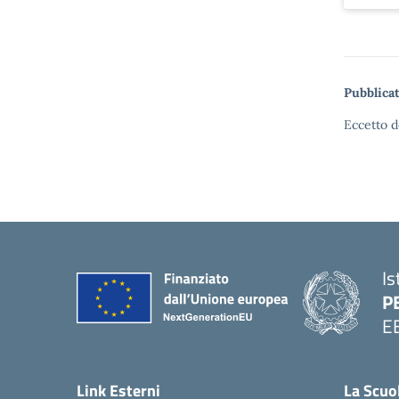
Pubblicat
Eccetto d
Is
P
E
Link Esterni
La Scuo