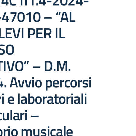
4C1I1.4-2024-
47010 – “AL
LEVI PER IL
SO
IVO” – D.M.
 Avvio percorsi
 e laboratoriali
culari –
rio musicale