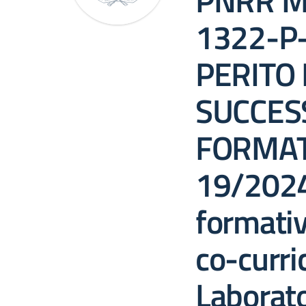
PNRR M
1322-P-
PERITO 
SUCCES
FORMAT
19/2024.
formativi
co-curri
Laborato