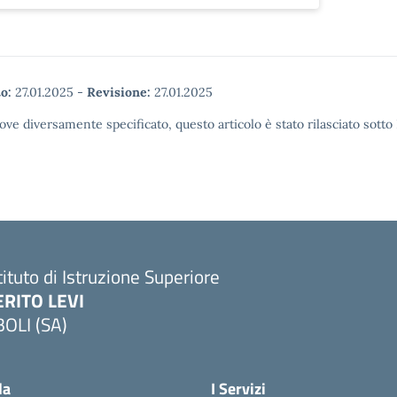
o:
27.01.2025
-
Revisione:
27.01.2025
ove diversamente specificato, questo articolo è stato rilasciato sott
tituto di Istruzione Superiore
ERITO LEVI
BOLI (SA)
la
I Servizi