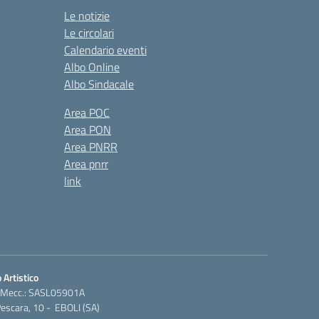
Le notizie
Le circolari
Calendario eventi
Albo Online
Albo Sindacale
Area POC
Area PON
Area PNRR
Area pnrr
link
 Artistico
 Mecc.: SASL05901A
Pescara, 10 - EBOLI (SA)