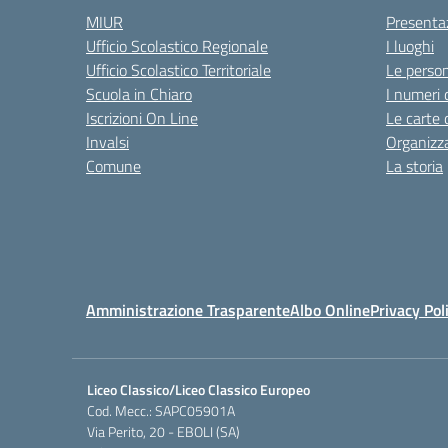
MIUR
Presenta
Ufficio Scolastico Regionale
I luoghi
Ufficio Scolastico Territoriale
Le perso
Scuola in Chiaro
I numeri 
Iscrizioni On Line
Le carte 
Invalsi
Organizz
Comune
La storia
Amministrazione Trasparente
Albo Online
Privacy Pol
Liceo Classico/Liceo Classico Europeo
Cod. Mecc.: SAPC05901A
Via Perito, 20 - EBOLI (SA)