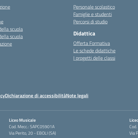
zione
Personale scolastico
Famiglie e studenti
ne
Percorsi di studio
della scuola
Didattica
della scuola
Offerta Formativa
azione
Le schede didattiche
I progetti delle classi
icy
Dichiarazione di accessibilità
Note legali
Liceo Musicale
Liceo
Cod. Mecc.: SAPC05901A
Cod.
Via Perito, 20 - EBOLI (SA)
Via 