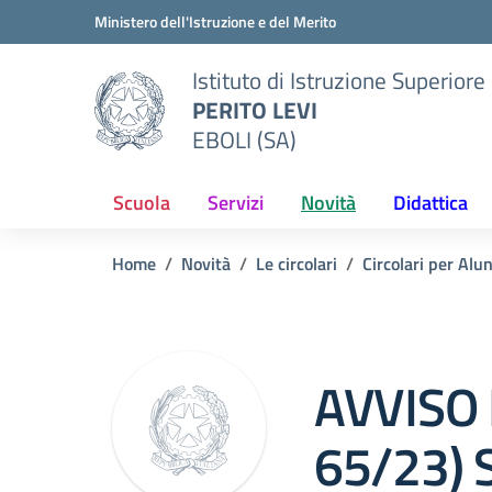
Vai ai contenuti
Vai al menu di navigazione
Vai al footer
Ministero dell'Istruzione e del Merito
Istituto di Istruzione Superiore
PERITO LEVI
EBOLI (SA)
Scuola
Servizi
Novità
Didattica
Home
Novità
Le circolari
Circolari per Alu
Circolare 0
AVVISO
65/23)