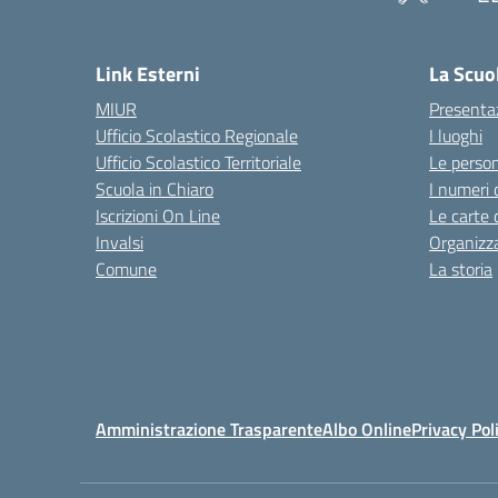
Link Esterni
La Scuo
MIUR
Presenta
Ufficio Scolastico Regionale
I luoghi
Ufficio Scolastico Territoriale
Le perso
Scuola in Chiaro
I numeri 
Iscrizioni On Line
Le carte 
Invalsi
Organizz
Comune
La storia
Amministrazione Trasparente
Albo Online
Privacy Pol