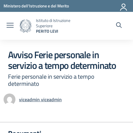
Vai ai contenuti
Vai al menu di navigazione
Vai al footer
Ministero dell'Istruzione e del Merito
Istituto di Istruzione
Superiore
PERITO LEVI
Circolare 0
Avviso Ferie personale in
servizio a tempo determinato
Ferie personale in servizio a tempo
determinato
viceadmin viceadmin