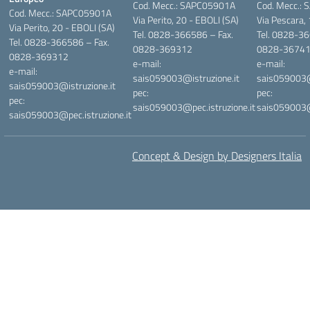
Cod. Mecc.: SAPC05901A
Cod. Mecc.:
Cod. Mecc.: SAPC05901A
Via Perito, 20 - EBOLI (SA)
Via Pescara,
Via Perito, 20 - EBOLI (SA)
Tel. 0828-366586 – Fax.
Tel. 0828-36
Tel. 0828-366586 – Fax.
0828-369312
0828-3674
0828-369312
e-mail:
e-mail:
e-mail:
sais059003@istruzione.it
sais059003@i
sais059003@istruzione.it
pec:
pec:
pec:
sais059003@pec.istruzione.it
sais059003@p
sais059003@pec.istruzione.it
Concept & Design by Designers Italia