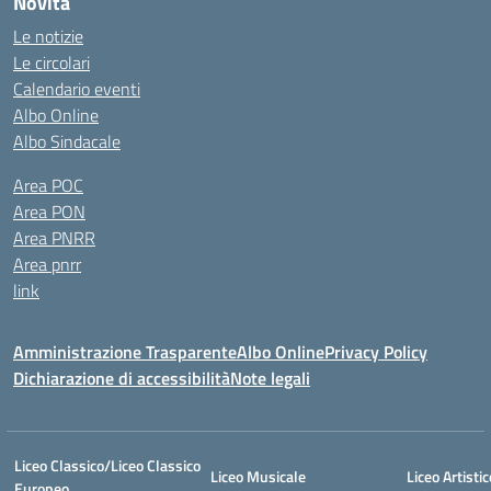
Novità
Le notizie
Le circolari
Calendario eventi
Albo Online
Albo Sindacale
Area POC
Area PON
Area PNRR
Area pnrr
link
Amministrazione Trasparente
Albo Online
Privacy Policy
Dichiarazione di accessibilità
Note legali
Liceo Classico/Liceo Classico
Liceo Musicale
Liceo Artistic
Europeo