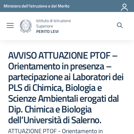
Vai ai contenuti
Vai al menu di navigazione
Vai al footer
Ministero dell'Istruzione e del Merito
Istituto di Istruzione
Superiore
PERITO LEVI
Circolare 0
AVVISO ATTUAZIONE PTOF –
Orientamento in presenza –
partecipazione ai Laboratori dei
PLS di Chimica, Biologia e
Scienze Ambientali erogati dal
Dip. Chimica e Biologia
dell’Università di Salerno.
ATTUAZIONE PTOF - Orientamento in