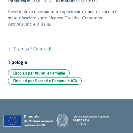
Pubblicato:
21.01.2025
-
Revisione:
21.01.2025
Eccetto dove diversamente specificato, questo articolo è
stato rilasciato sotto Licenza Creative Commons
Attribuzione 4.0 Italia.
Stampa / Condividi
Tipologia
Circolari per Alunni e Famiglie
Circolari per Docenti e Personale ATA
Istituto di Istruzione Superiore
PERITO LEVI
EBOLI (SA)