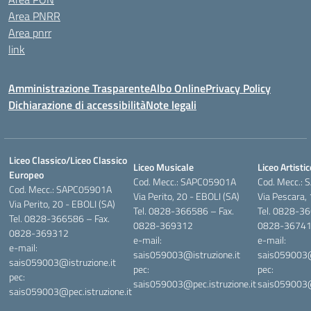
Area PNRR
Area pnrr
link
Amministrazione Trasparente
Albo Online
Privacy Policy
Dichiarazione di accessibilità
Note legali
Liceo Classico/Liceo Classico
Liceo Musicale
Liceo Artistic
Europeo
Cod. Mecc.: SAPC05901A
Cod. Mecc.:
Cod. Mecc.: SAPC05901A
Via Perito, 20 - EBOLI (SA)
Via Pescara,
Via Perito, 20 - EBOLI (SA)
Tel. 0828-366586 – Fax.
Tel. 0828-36
Tel. 0828-366586 – Fax.
0828-369312
0828-3674
0828-369312
e-mail:
e-mail:
e-mail:
sais059003@istruzione.it
sais059003@i
sais059003@istruzione.it
pec:
pec:
pec:
sais059003@pec.istruzione.it
sais059003@p
sais059003@pec.istruzione.it