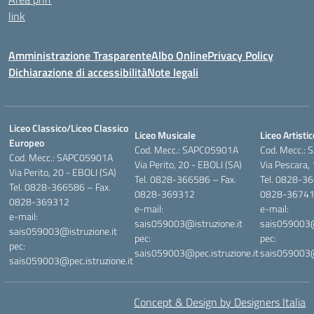
link
Amministrazione Trasparente
Albo Online
Privacy Policy
Dichiarazione di accessibilità
Note legali
Liceo Classico/Liceo Classico
Liceo Musicale
Liceo Artistic
Europeo
Cod. Mecc.: SAPC05901A
Cod. Mecc.:
Cod. Mecc.: SAPC05901A
Via Perito, 20 - EBOLI (SA)
Via Pescara,
Via Perito, 20 - EBOLI (SA)
Tel. 0828-366586 – Fax.
Tel. 0828-36
Tel. 0828-366586 – Fax.
0828-369312
0828-3674
0828-369312
e-mail:
e-mail:
e-mail:
sais059003@istruzione.it
sais059003@i
sais059003@istruzione.it
pec:
pec:
pec:
sais059003@pec.istruzione.it
sais059003@p
sais059003@pec.istruzione.it
Concept & Design by Designers Italia