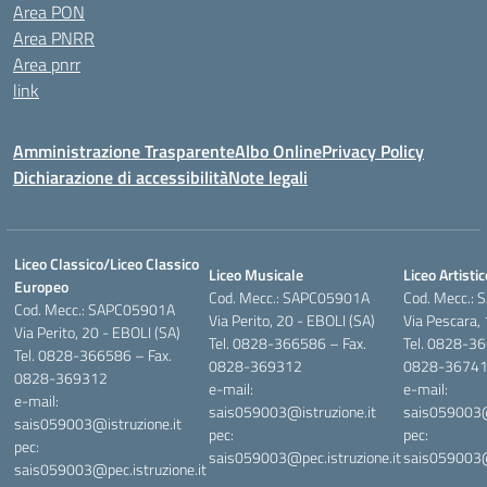
Area PON
Area PNRR
Area pnrr
link
Amministrazione Trasparente
Albo Online
Privacy Policy
Dichiarazione di accessibilità
Note legali
Liceo Classico/Liceo Classico
Liceo Musicale
Liceo Artistic
Europeo
Cod. Mecc.: SAPC05901A
Cod. Mecc.:
Cod. Mecc.: SAPC05901A
Via Perito, 20 - EBOLI (SA)
Via Pescara,
Via Perito, 20 - EBOLI (SA)
Tel. 0828-366586 – Fax.
Tel. 0828-36
Tel. 0828-366586 – Fax.
0828-369312
0828-3674
0828-369312
e-mail:
e-mail:
e-mail:
sais059003@istruzione.it
sais059003@i
sais059003@istruzione.it
pec:
pec:
pec:
sais059003@pec.istruzione.it
sais059003@p
sais059003@pec.istruzione.it