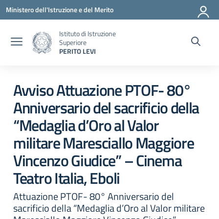
Vai ai contenuti
Vai al menu di navigazione
Vai al footer
Ministero dell'Istruzione e del Merito
Istituto di Istruzione
Superiore
PERITO LEVI
Circolare 0
Avviso Attuazione PTOF- 80°
Anniversario del sacrificio della
“Medaglia d’Oro al Valor
militare Maresciallo Maggiore
Vincenzo Giudice” – Cinema
Teatro Italia, Eboli
Attuazione PTOF- 80° Anniversario del
sacrificio della “Medaglia d’Oro al Valor militare