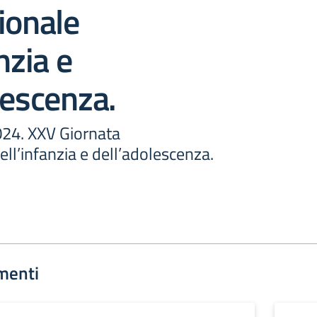
ionale
nzia e
lescenza.
24. XXV Giornata
ell’infanzia e dell’adolescenza.
menti