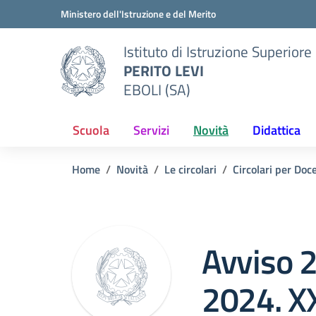
Vai ai contenuti
Vai al menu di navigazione
Vai al footer
Ministero dell'Istruzione e del Merito
Istituto di Istruzione Superiore
PERITO LEVI
EBOLI (SA)
Scuola
Servizi
Novità
Didattica
Home
Novità
Le circolari
Circolari per Doc
Circolare 0
Avviso 
2024. X