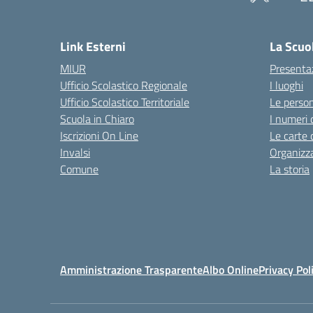
Link Esterni
La Scuo
MIUR
Presenta
Ufficio Scolastico Regionale
I luoghi
Ufficio Scolastico Territoriale
Le perso
Scuola in Chiaro
I numeri 
Iscrizioni On Line
Le carte 
Invalsi
Organizz
Comune
La storia
Amministrazione Trasparente
Albo Online
Privacy Pol