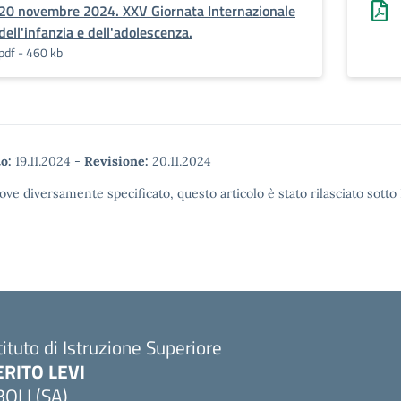
20 novembre 2024. XXV Giornata Internazionale
dell'infanzia e dell'adolescenza.
pdf - 460 kb
o:
19.11.2024
-
Revisione:
20.11.2024
ove diversamente specificato, questo articolo è stato rilasciato sott
tituto di Istruzione Superiore
ERITO LEVI
BOLI (SA)